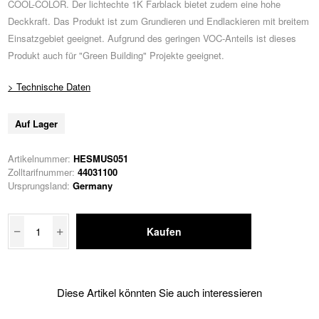
COOL-COLOR. Der lichtechte 1K Farblack bietet zudem eine hohe
Deckkraft. Das Produkt ist zum Grundieren und Endlackieren mit breitem
Einsatzgebiet geeignet. Aufgrund des geringen VOC-Anteils ist dieses
Produkt auch für "Green Building" Projekte geeignet.
> Technische Daten
Auf Lager
Artikelnummer:
HESMUS051
Zolltarifnummer:
44031100
Ursprungsland:
Germany
Kaufen
Diese Artikel könnten Sie auch interessieren