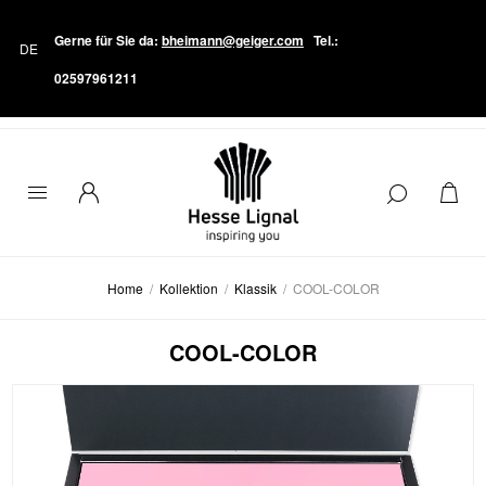
Gerne für Sie da:
bheimann@geiger.com
Tel.:
02597961211
Home
/
Kollektion
/
Klassik
/
COOL-COLOR
COOL-COLOR