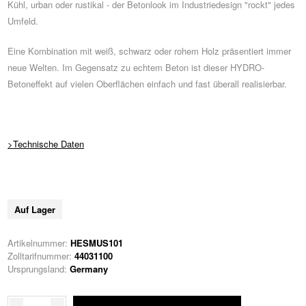
Kühl, urban oder rustikal - der Betonlook im Industriedesign "rockt" jedes
Umfeld.
Eine Kombination mit weiß, schwarz oder rohem Holz präsentiert immer
neue Welten. Im Gegensatz zu echtem Beton ist dieser HYDRO-
Betoneffekt auf vielen Oberflächen einfach und fast überall realisierbar.
>Technische Daten
Auf Lager
Artikelnummer:
HESMUS101
Zolltarifnummer:
44031100
Ursprungsland:
Germany