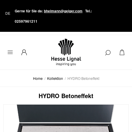
Gerne für Sie da:
bheimann@geiger.com
Tel.:
02597961211
Home
/
Kollektion
/
HYDRO Betoneffekt
HYDRO Betoneffekt